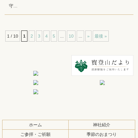
守…
1 / 10
1
2
3
4
5
...
10
...
»
最後 »
コ
ペ
ン
ー
テ
ジ
ン
の
ツ
先
本
頭
文
へ
の
戻
先
る
頭
ホーム
神社紹介
へ
ご参拝・ご祈願
季節のおまつり