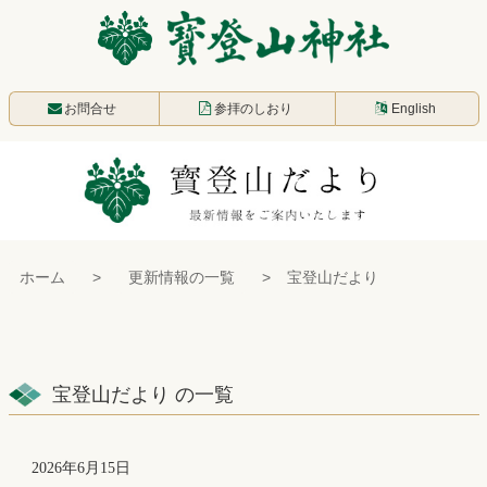
コ
ン
テ
寳登山神社
ン
お問合せ
参拝のしおり
English
ツ
本
文
へ
ス
ホーム
更新情報の一覧
宝登山だより
キ
ッ
プ
宝登山だより の一覧
2026年6月15日