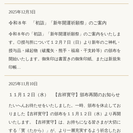
2025年12月3日
令和８年 「初詣」「新年開運祈願祭」のご案内
令和８年の「初詣」「新年開運祈願祭」のご案内をいたしま
す。◎授与所について１２月７日（日）より新年のご神札・
授与品・縁起物（破魔矢・熊手・福扇・干支鈴等）の頒布を
開始いたします。御朱印は書置きの御朱印紙、または新規朱
印帳…
2025年11月10日
１１月１２日（水） 【吉祥寳守】頒布再開のお知らせ
たいへんお待たせをいたしました。一時、頒布を休止してお
りました【吉祥寳守】の頒布を１１月１２日（水）より再開
いたします。【吉祥寳守】は、お持ちになる皆さまが大切に
する「寳（たから）」が、より一層充実するよう祈念したお