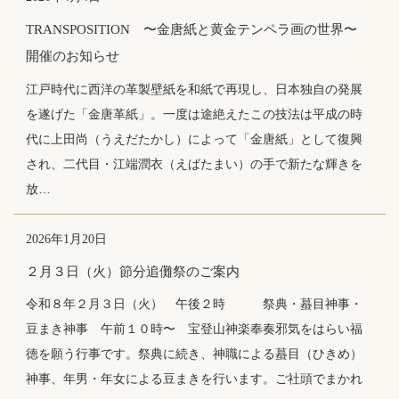
TRANSPOSITION 〜金唐紙と黄金テンペラ画の世界〜
開催のお知らせ
江戸時代に西洋の革製壁紙を和紙で再現し、日本独自の発展
を遂げた「金唐革紙」。一度は途絶えたこの技法は平成の時
代に上田尚（うえだたかし）によって「金唐紙」として復興
され、二代目・江端潤衣（えばたまい）の手で新たな輝きを
放…
2026年1月20日
２月３日（火）節分追儺祭のご案内
令和８年２月３日（火） 午後２時 祭典・蟇目神事・
豆まき神事 午前１０時〜 宝登山神楽奉奏邪気をはらい福
徳を願う行事です。祭典に続き、神職による蟇目（ひきめ）
神事、年男・年女による豆まきを行います。ご社頭でまかれ