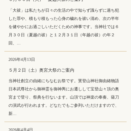
「大祓」は私たちが日々の生活の中で知らず識らずに過ち犯
した罪や、積もり積もった心身の穢れを祓い清め、次の半年
を健やかにお過ごしいただくための神事です。当神社では６
月３０日（夏越の祓）と１２月３１日（年越の祓）の年２
回、…
2026年4月13日
５月２日（土）奥宮大祭のご案内
当神社創立の由緒にちなむお祭です。寳登山神社御由緒物語
日本武尊社から御神霊を御神輿にお遷しして宝登山々頂の奥
宮まで登り、祭典を行ないます。山頂では神楽の奉奏、薙刀
の演武が行われます。どなたでもご参列いただけますので、
新…
2026年4月4日