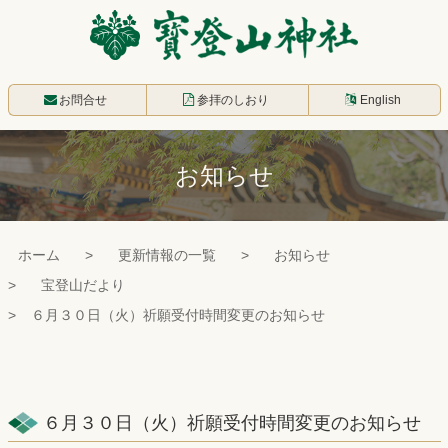
コ
ン
テ
寳登山神社
ン
お問合せ
参拝のしおり
English
ツ
本
お知らせ
文
へ
ス
ホーム
更新情報の一覧
お知らせ
キ
宝登山だより
ッ
６月３０日（火）祈願受付時間変更のお知らせ
プ
６月３０日（火）祈願受付時間変更のお知らせ