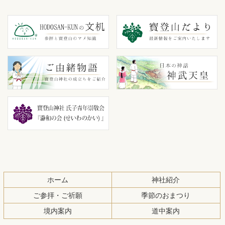
コ
ペ
ン
ー
テ
ジ
ン
の
ツ
先
本
頭
文
へ
の
戻
先
る
頭
へ
戻
る
ホーム
神社紹介
ご参拝・ご祈願
季節のおまつり
境内案内
道中案内