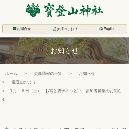
コ
ン
テ
寳登山神社
ン
お問合せ
参拝のしおり
English
ツ
本
お知らせ
文
へ
ス
ホーム
更新情報の一覧
お知らせ
キ
宝登山だより
ッ
９月１６日（土） お宮と親子のつどい 参加者募集のお知ら
プ
せ