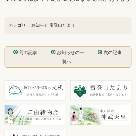
カテゴリ：
お知らせ
宝登山だより
前の記事
お知らせの一
次の記事
覧へ
コ
ペ
ン
ー
テ
ジ
ン
の
ツ
先
本
頭
文
へ
の
戻