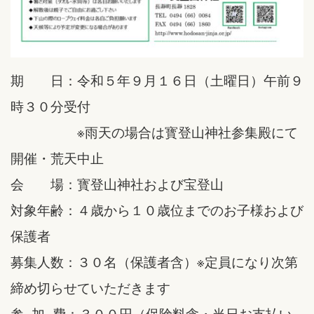
期 日：令和５年９月１６日（土曜日）午前９
時３０分受付
※雨天の場合は寳登山神社参集殿にて
開催・荒天中止
会 場：寳登山神社および宝登山
対象年齢：４歳から１０歳位までのお子様および
保護者
募集人数：３０名（保護者含）※定員になり次第
締め切らせていただきます
参 加 費：３００円（保険料含・当日お支払い