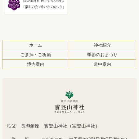
先
る
頭
へ
戻
る
ホーム
神社紹介
ご参拝・ご祈願
季節のおまつり
境内案内
道中案内
秩父 長瀞鎮座 寳登山神社（宝登山神社）