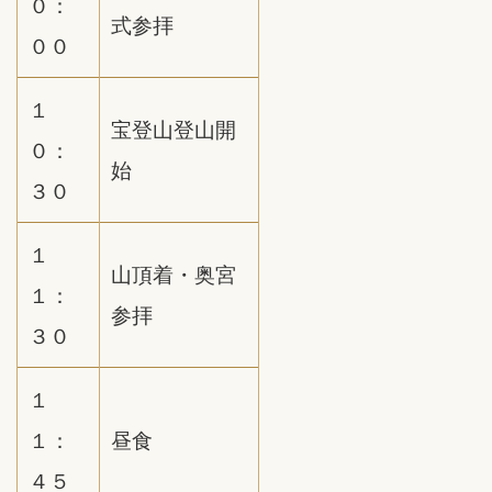
０：
式参拝
００
１
宝登山登山開
０：
始
３０
１
山頂着・奥宮
１：
参拝
３０
１
１：
昼食
４５