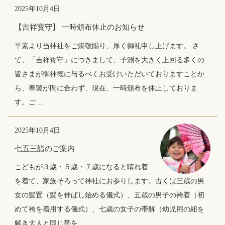
2025年10月4日
【吉祥寳守】 一時頒布休止のお知らせ
平素より当神社をご崇敬賜り、厚く御礼申し上げます。 さ
て、「吉祥寳守」につきまして、予測を大きく上回る多くの
皆さまが御神徳に与るべくお受けいただいておりますことか
ら、奉製が間に合わず、現在、一時頒布を休止しておりま
す。ご…
2025年10月4日
七五三詣のご案内
こどもが３歳・５歳・７歳になると晴れ着
を着て、家族そろって神社にお参りします。古くは三歳の男
女の髪置（髪を伸ばし始める儀式）、五歳の男子の袴着（初
めて袴を着用する儀式）、七歳の女子の帯解（幼児用の紐を
解き大人と同じ帯を…