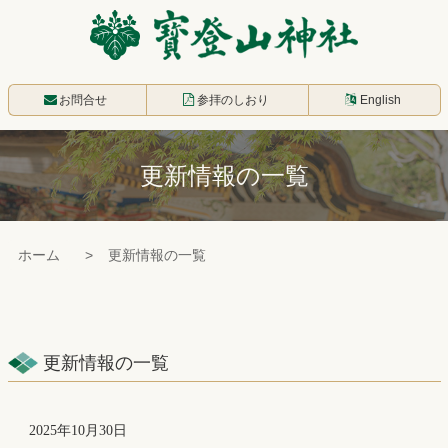
コ
ン
テ
寳登山神社
ン
お問合せ
参拝のしおり
English
ツ
本
更新情報の一覧
文
へ
ス
ホーム
更新情報の一覧
キ
ッ
プ
更新情報の一覧
2025年10月30日