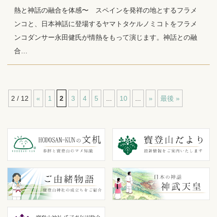
熱と神話の融合を体感〜 スペインを発祥の地とするフラメ
ンコと、日本神話に登場するヤマトタケルノミコトをフラメ
ンコダンサー永田健氏が情熱をもって演じます。神話との融
合…
2 / 12
«
1
2
3
4
5
...
10
...
»
最後 »
コ
ペ
ン
ー
テ
ジ
ン
の
ツ
先
本
頭
文
へ
の
戻