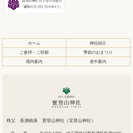
先
る
頭
へ
戻
る
ホーム
神社紹介
ご参拝・ご祈願
季節のおまつり
境内案内
道中案内
秩父 長瀞鎮座 寳登山神社（宝登山神社）