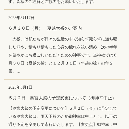
す。皆様のご理解とご協力をお願いいたします。
2025年5月17日
６月３０日（月） 夏越大祓のご案内
「大祓」は私たちが日々の生活の中で知らず識らずに過ち犯
した罪や、積もり積もった心身の穢れを祓い清め、次の半年
を健やかにお過ごしいただくための神事です。当神社では６
月３０日（夏越の祓）と１２月３１日（年越の祓）の年２
回、…
2025年5月1日
５月２日 奥宮大祭の予定変更について（御神幸中止）
【奥宮大祭の予定変更について】５月２日（金）に予定して
いる奥宮大祭は、雨天予報のため御神幸は中止とし、以下の
通り予定を変更して斎行いたします。【変更点】御神幸：中