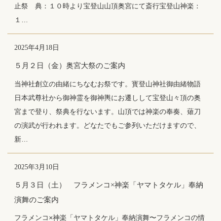
止祭 典：１０時より宝登山山頂奥宮にて斎行宝登山神楽：
１…
2025年4月18日
５月２日（金）奥宮大祭のご案内
当神社創立の由緒にちなむお祭です。寳登山神社御由緒物語
日本武尊社から御神霊を御神輿にお遷しして宝登山々頂の奥
宮まで登り、祭典を行ないます。山頂では神楽の奉奏、薙刀
の演武が行われます。どなたでもご参列いただけますので、
新…
2025年3月10日
５月３日（土） フラメンコ×神楽「ヤマトタケル」奉納
演舞のご案内
フラメンコ×神楽「ヤマトタケル」奉納演舞〜フラメンコの情