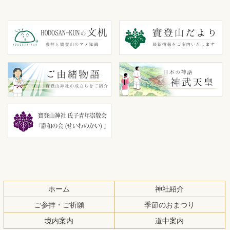
コ
ペ
ン
ー
テ
ジ
ン
の
ツ
先
本
頭
文
へ
の
戻
先
る
頭
へ
戻
る
ホーム
神社紹介
ご参拝・ご祈願
季節のおまつり
境内案内
道中案内