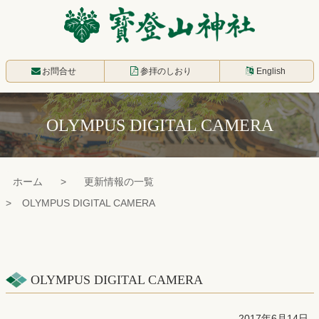
コ
ン
テ
寳登山神社
ン
お問合せ
参拝のしおり
English
ツ
本
OLYMPUS DIGITAL CAMERA
文
へ
ス
ホーム
更新情報の一覧
キ
OLYMPUS DIGITAL CAMERA
ッ
プ
OLYMPUS DIGITAL CAMERA
2017年6月14日