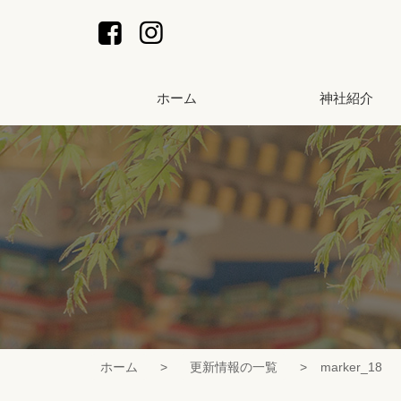
コ
ン
テ
ン
ホーム
神社紹介
ツ
本
文
へ
ス
キ
ッ
プ
ホーム
更新情報の一覧
marker_18