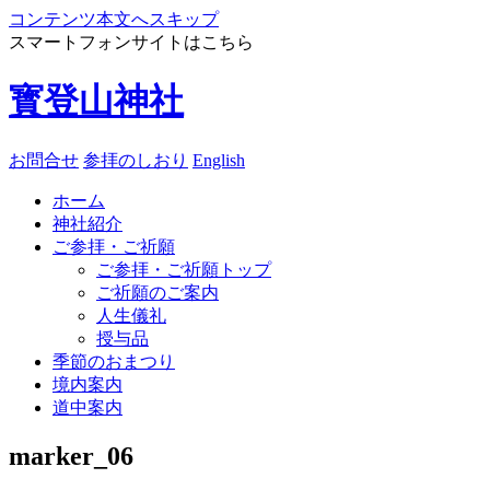
コンテンツ本文へスキップ
スマートフォンサイトはこちら
寳登山神社
お問合せ
参拝のしおり
English
ホーム
神社紹介
ご参拝・ご祈願
ご参拝・ご祈願トップ
ご祈願のご案内
人生儀礼
授与品
季節のおまつり
境内案内
道中案内
marker_06