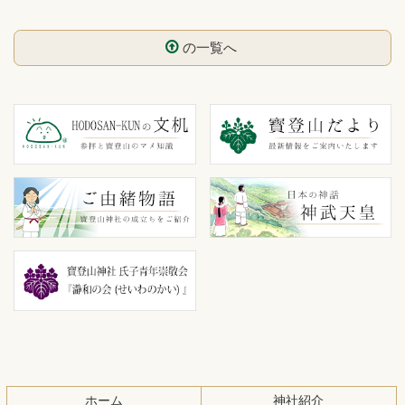
の一覧へ
コ
ペ
ン
ー
テ
ジ
ン
の
ツ
先
本
頭
文
へ
の
戻
先
る
頭
へ
戻
る
ホーム
神社紹介