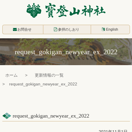
コ
ン
テ
寳登山神社
ン
お問合せ
参拝のしおり
English
ツ
本
request_gokigan_newyear_ex_2022
文
へ
ス
ホーム
更新情報の一覧
キ
request_gokigan_newyear_ex_2022
ッ
プ
request_gokigan_newyear_ex_2022
2021年11月1日