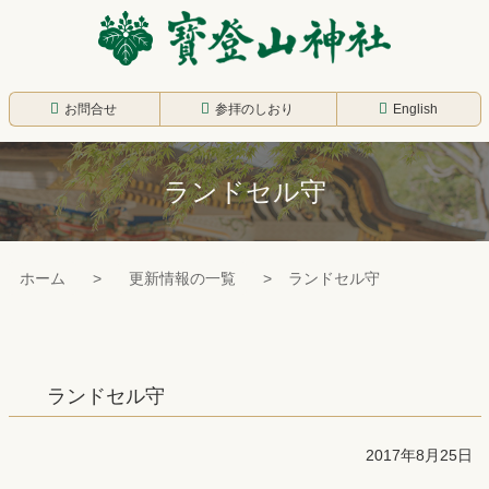
コ
ン
テ
寳登山神社
ン
お問合せ
参拝のしおり
English
ツ
本
ランドセル守
文
へ
ス
ホーム
更新情報の一覧
ランドセル守
キ
ッ
プ
ランドセル守
2017年8月25日