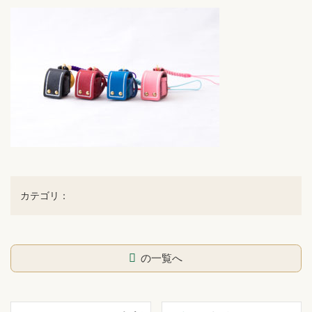
カテゴリ：
の一覧へ
コ
ペ
ン
ー