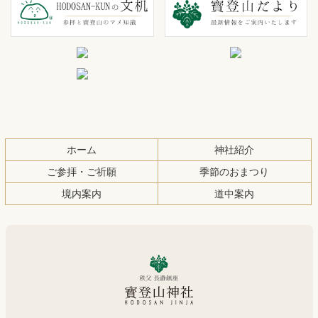
テ
ジ
ン
の
ツ
先
本
頭
文
へ
の
戻
先
る
頭
ホーム
神社紹介
へ
ご参拝・ご祈願
季節のおまつり
戻
境内案内
道中案内
る