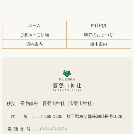
へ
戻
る
ホーム
神社紹介
ご参拝・ご祈願
季節のおまつり
境内案内
道中案内
秩父 長瀞鎮座 寳登山神社（宝登山神社）
住所
……〒369-1305 埼玉県秩父郡長瀞町長瀞1828
電話番号
……
0494-66-0084