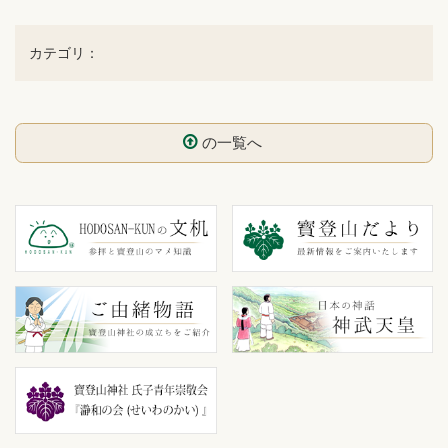
カテゴリ：
の一覧へ
コ
ペ
ン
ー
テ
ジ
ン
の
ツ
先
本
頭
文
へ
の
戻
先
る
頭