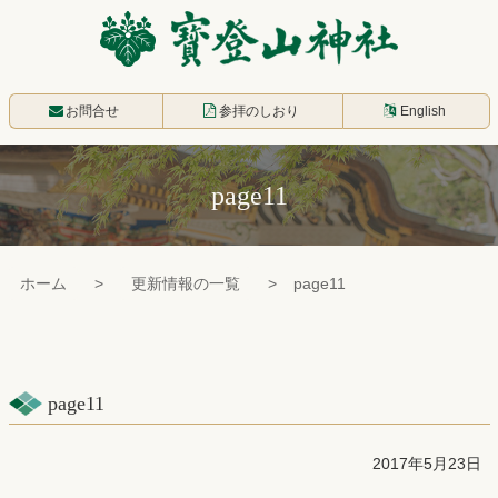
コ
ン
テ
寳登山神社
ン
お問合せ
参拝のしおり
English
ツ
本
page11
文
へ
ス
ホーム
更新情報の一覧
page11
キ
ッ
プ
page11
2017年5月23日