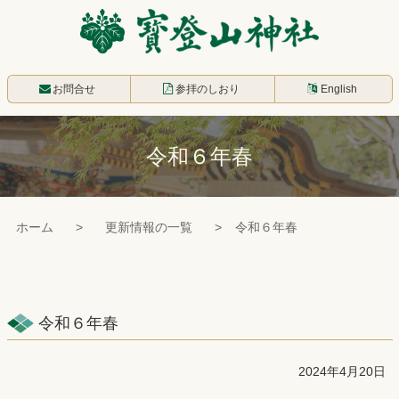
コ
ン
テ
寳登山神社
ン
お問合せ
参拝のしおり
English
ツ
本
令和６年春
文
へ
ス
ホーム
更新情報の一覧
令和６年春
キ
ッ
プ
令和６年春
2024年4月20日