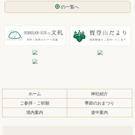
の一覧へ
コ
ペ
ン
ー
テ
ジ
ン
の
ツ
先
本
頭
文
へ
の
戻
先
る
頭
ホーム
神社紹介
へ
ご参拝・ご祈願
季節のおまつり
戻
境内案内
道中案内
る