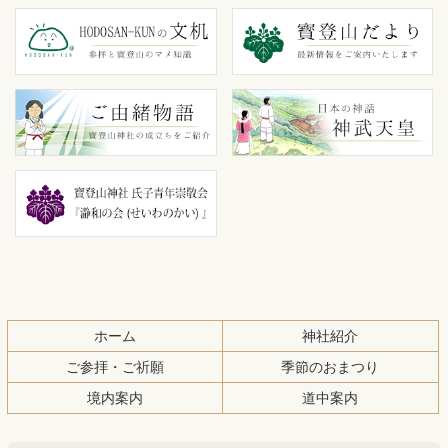
ン
ー
テ
ジ
ン
の
ツ
先
本
頭
文
へ
の
戻
先
る
頭
へ
戻
る
ホーム
神社紹介
ご参拝・ご祈願
季節のおまつり
境内案内
道中案内