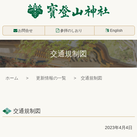
コ
ン
テ
寳登山神社
ン
お問合せ
参拝のしおり
English
ツ
本
交通規制図
文
へ
ス
ホーム
更新情報の一覧
交通規制図
キ
ッ
プ
交通規制図
2023年4月4日