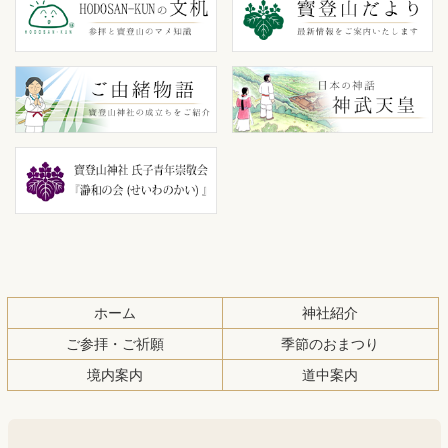
テ
ジ
ン
の
ツ
先
本
頭
文
へ
の
戻
先
る
頭
へ
戻
る
ホーム
神社紹介
ご参拝・ご祈願
季節のおまつり
境内案内
道中案内