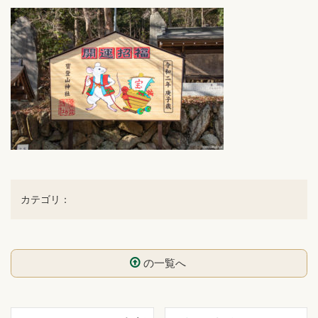
カテゴリ：
の一覧へ
コ
ペ
ン
ー