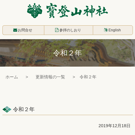
コ
ン
テ
寳登山神社
ン
お問合せ
参拝のしおり
English
ツ
本
令和２年
文
へ
ス
ホーム
更新情報の一覧
令和２年
キ
ッ
プ
令和２年
2019年12月18日