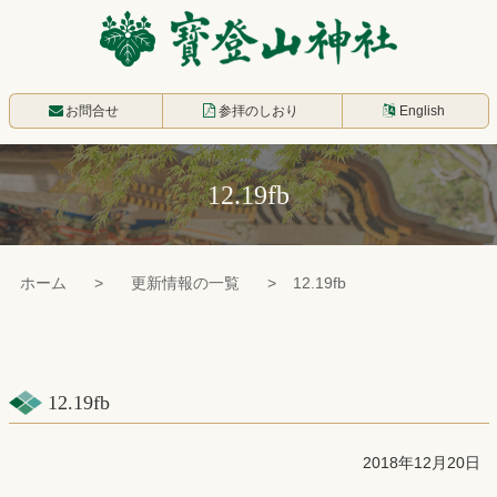
コ
ン
テ
寳登山神社
ン
お問合せ
参拝のしおり
English
ツ
本
12.19fb
文
へ
ス
ホーム
更新情報の一覧
12.19fb
キ
ッ
プ
12.19fb
2018年12月20日