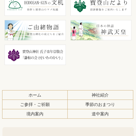
テ
ジ
ン
の
ツ
先
本
頭
文
へ
の
戻
先
る
頭
へ
戻
る
ホーム
神社紹介
ご参拝・ご祈願
季節のおまつり
境内案内
道中案内