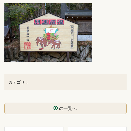
カテゴリ：
の一覧へ
コ
ペ
ン
ー