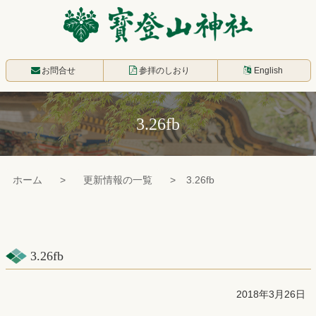
コ
ン
テ
寳登山神社
ン
お問合せ
参拝のしおり
English
ツ
本
3.26fb
文
へ
ス
ホーム
更新情報の一覧
3.26fb
キ
ッ
プ
3.26fb
2018年3月26日