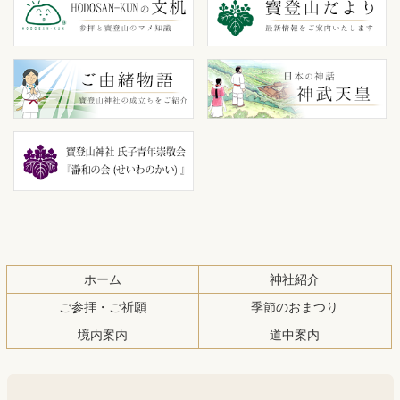
テ
ジ
ン
の
ツ
先
本
頭
文
へ
の
戻
先
る
頭
へ
戻
る
ホーム
神社紹介
ご参拝・ご祈願
季節のおまつり
境内案内
道中案内