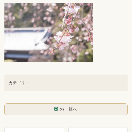
カテゴリ：
の一覧へ
コ
ペ
ン
ー