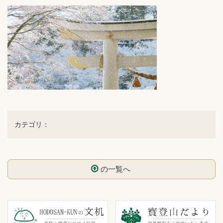
カテゴリ：
の一覧へ
コ
ペ
ン
ー
テ
ジ