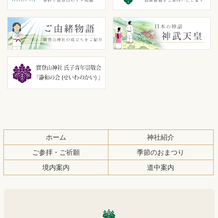
ン
の
ツ
先
本
頭
文
へ
の
戻
先
る
頭
へ
戻
る
ホーム
神社紹介
ご参拝・ご祈願
季節のおまつり
境内案内
道中案内