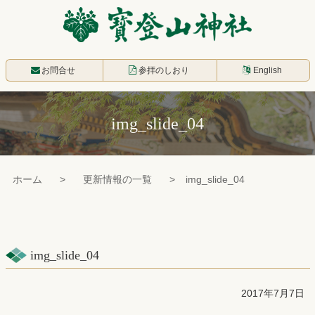
コ
ン
テ
寳登山神社
ン
お問合せ
参拝のしおり
English
ツ
本
img_slide_04
文
へ
ス
ホーム
更新情報の一覧
img_slide_04
キ
ッ
プ
img_slide_04
2017年7月7日