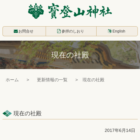
コ
ン
テ
寳登山神社
ン
お問合せ
参拝のしおり
English
ツ
本
現在の社殿
文
へ
ス
ホーム
更新情報の一覧
現在の社殿
キ
ッ
プ
現在の社殿
2017年6月14日