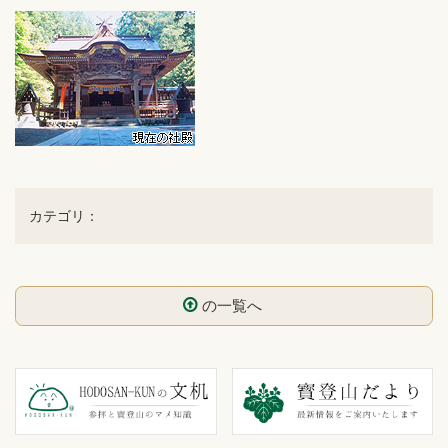
カテゴリ：
の一覧へ
コ
ペ
ン
ー
テ
ジ
ン
の