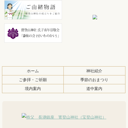
ツ
先
本
頭
文
へ
の
戻
先
る
頭
へ
戻
る
ホーム
神社紹介
ご参拝・ご祈願
季節のおまつり
境内案内
道中案内