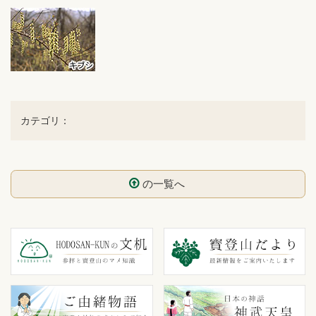
カテゴリ：
の一覧へ
コ
ペ
ン
ー
テ
ジ
ン
の
ツ
先
本
頭