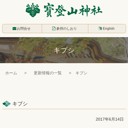
コ
ン
テ
寳登山神社
ン
お問合せ
参拝のしおり
English
ツ
本
キブシ
文
へ
ス
ホーム
更新情報の一覧
キブシ
キ
ッ
プ
キブシ
2017年6月14日