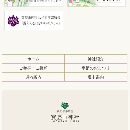
文
へ
の
戻
先
る
頭
へ
戻
る
ホーム
神社紹介
ご参拝・ご祈願
季節のおまつり
境内案内
道中案内