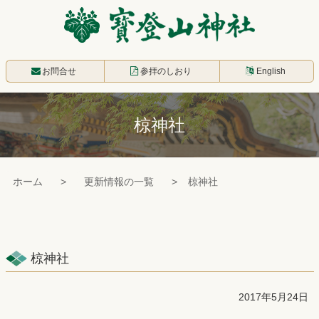
コ
ン
テ
寳登山神社
ン
お問合せ
参拝のしおり
English
ツ
本
椋神社
文
へ
ス
ホーム
更新情報の一覧
椋神社
キ
ッ
プ
椋神社
2017年5月24日