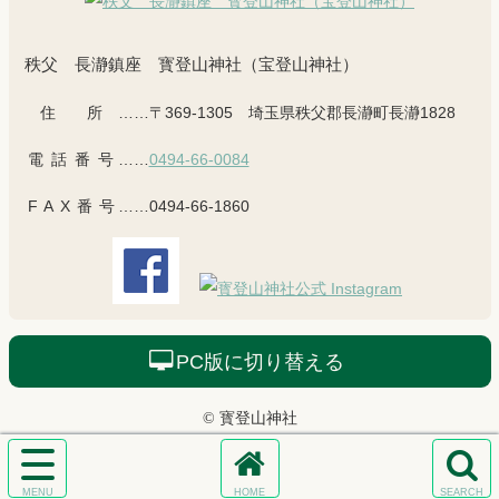
秩父 長瀞鎮座 寳登山神社（宝登山神社）
住所
……〒369-1305 埼玉県秩父郡長瀞町長瀞1828
電話番号
……
0494-66-0084
FAX番号
……0494-66-1860
PC版に切り替える
© 寳登山神社
サ
ホ
検