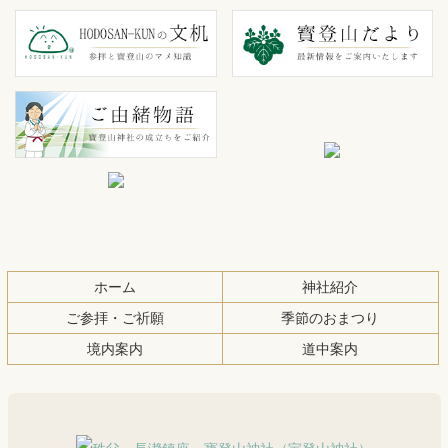
ン
ー
テ
ジ
ン
の
ツ
先
本
頭
文
へ
の
戻
先
る
頭
へ
ホーム
神社紹介
戻
る
ご参拝・ご祈願
季節のおまつり
境内案内
道中案内