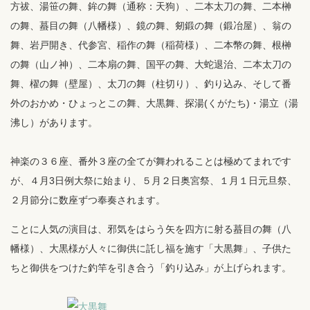
方祓、湯笹の舞、鉾の舞（通称：天狗）、二本太刀の舞、二本榊
の舞、蟇目の舞（八幡様）、鏡の舞、剱鍛の舞（鍛冶屋）、翁の
舞、岩戸開き、代参宮、稲作の舞（稲荷様）、二本幣の舞、根榊
の舞（山ノ神）、二本扇の舞、国平の舞、大蛇退治、二本太刀の
舞、櫂の舞（壁屋）、太刀の舞（柱切り）、釣り込み、そして番
外のおかめ・ひょっとこの舞、大黒舞、探湯(くがたち)・湯立（湯
沸し）があります。
神楽の３６座、番外３座の全てが舞われることは極めてまれです
が、４月3日例大祭に始まり、５月２日奥宮祭、１月１日元旦祭、
２月節分に数座ずつ奉奏されます。
ことに人気の演目は、邪気をはらう矢を四方に射る蟇目の舞（八
幡様）、大黒様が人々に御供に託し福を施す「大黒舞」、子供た
ちと御供をつけた釣竿を引き合う「釣り込み」が上げられます。