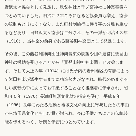
野沢太々協会として発足し、秩父神社と千ノ宮神社に神楽奉奏を
つとめていました。明治２２年ごろになると協会員も増え、協会
の統制もとりにくくなり、また町村制施行に伴う字の分離も重な
るなどあり、日野沢太々協会は二分され、その一派が明治４３年
（1910）、当神楽の前身である藤谷淵神楽団として発足します。
その後、この藤谷淵神楽団は神楽装束の調製や団の運営に寳登山
神社の援助を受けることから「寳登山神社神楽団」と改称しま
す。そして大正３年（1914）には氏子内の岩田地区の有志によっ
て岩田神楽が派生するまでに精進努力がなされ、時代のめまぐる
しい変転の中にあっても中絶することなく後継者に伝承され、昭
和４５年（1970）長瀞町無形文化財の指定を受け、平成８年
（1996）長年にわたる活動と地域文化の向上に寄与したとの事由
から埼玉県文化ともしび賞が贈られ、今は子供たちにこの伝統芸
能を伝えるべく、研鑽と伝習につとめています。