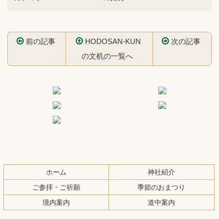
前の記事
HODOSAN-KUN
次の記事
の文机の一覧へ
コ
ペ
ン
ー
テ
ジ
ン
の
ツ
先
本
頭
文
へ
の
戻
ホーム
神社紹介
先
る
ご参拝・ご祈願
季節のおまつり
頭
境内案内
道中案内
へ