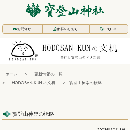
コ
ン
テ
寳登山神社
ン
お問合せ
参拝のしおり
English
ツ
本
文
へ
ス
ホーム
更新情報の一覧
キ
HODOSAN-KUN の文机
寳登山神楽の概略
ッ
プ
寳登山神楽の概略
2003年10月3日