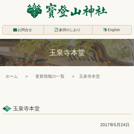
コ
ン
テ
寳登山神社
ン
お問合せ
参拝のしおり
English
ツ
本
玉泉寺本堂
文
へ
ス
ホーム
更新情報の一覧
玉泉寺本堂
キ
ッ
プ
玉泉寺本堂
2017年5月24日