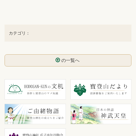
カテゴリ：
の一覧へ
コ
ペ
ン
ー
テ
ジ
ン
の
ツ
先
本
頭
文
へ
の
戻