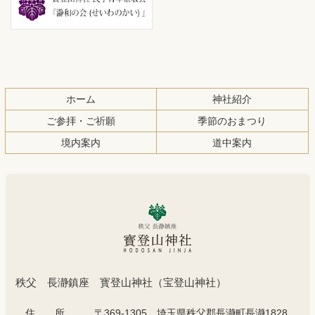
先
る
頭
へ
戻
る
ホーム
神社紹介
ご参拝・ご祈願
季節のおまつり
境内案内
道中案内
秩父 長瀞鎮座 寳登山神社（宝登山神社）
住所
……〒369-1305 埼玉県秩父郡長瀞町長瀞1828