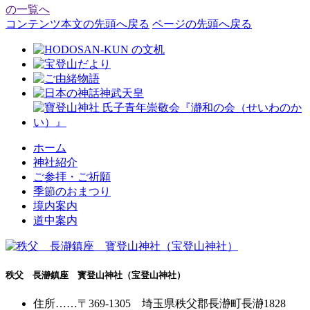
の一覧へ
コンテンツ本文の先頭へ戻る
ページの先頭へ戻る
ホーム
神社紹介
ご参拝・ご祈願
季節のおまつり
境内案内
道中案内
秩父 長瀞鎮座 寳登山神社（宝登山神社）
住所
……〒369-1305 埼玉県秩父郡長瀞町長瀞1828