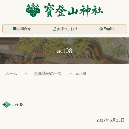
コ
ン
テ
寳登山神社
ン
お問合せ
参拝のしおり
English
ツ
本
act08
文
へ
ス
ホーム
更新情報の一覧
act08
キ
ッ
プ
act08
2017年5月23日