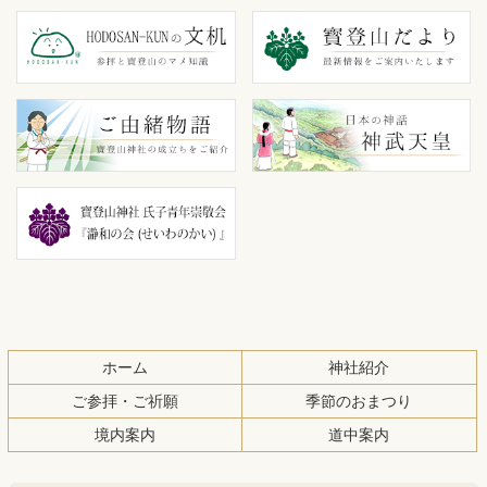
ン
ー
テ
ジ
ン
の
ツ
先
本
頭
文
へ
の
戻
先
る
頭
へ
戻
る
ホーム
神社紹介
ご参拝・ご祈願
季節のおまつり
境内案内
道中案内