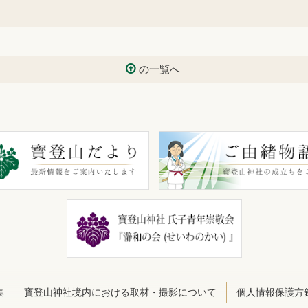
の一覧へ
集
寳登山神社境内における取材・撮影について
個人情報保護方