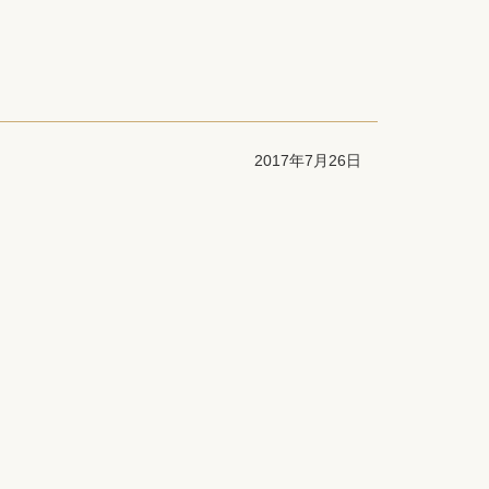
2017年7月26日