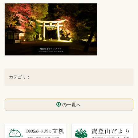
カテゴリ：
の一覧へ
コ
ペ
ン
ー
テ
ジ