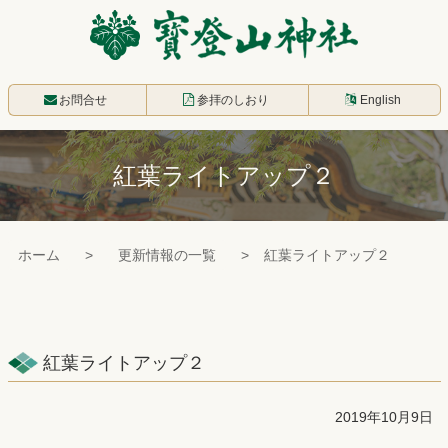
コ
ン
テ
寳登山神社
ン
お問合せ
参拝のしおり
English
ツ
本
紅葉ライトアップ２
文
へ
ス
ホーム
更新情報の一覧
紅葉ライトアップ２
キ
ッ
プ
紅葉ライトアップ２
2019年10月9日