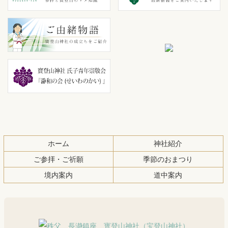
ン
の
ツ
先
本
頭
文
へ
の
戻
先
る
頭
へ
戻
る
ホーム
神社紹介
ご参拝・ご祈願
季節のおまつり
境内案内
道中案内