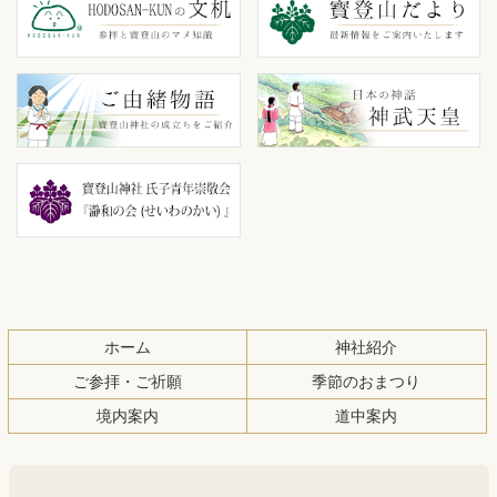
テ
ジ
ン
の
ツ
先
本
頭
文
へ
の
戻
先
る
頭
へ
戻
る
ホーム
神社紹介
ご参拝・ご祈願
季節のおまつり
境内案内
道中案内