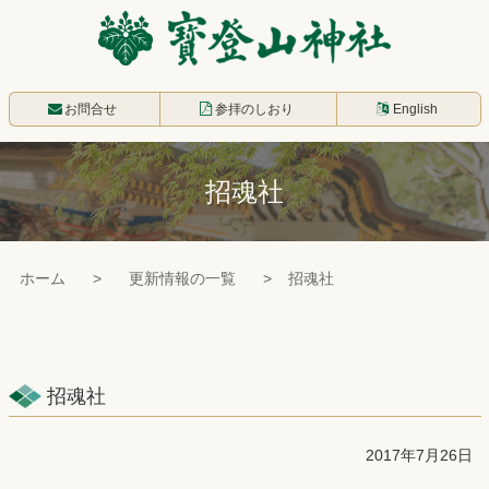
コ
ン
テ
寳登山神社
ン
お問合せ
参拝のしおり
English
ツ
本
招魂社
文
へ
ス
ホーム
更新情報の一覧
招魂社
キ
ッ
プ
招魂社
2017年7月26日