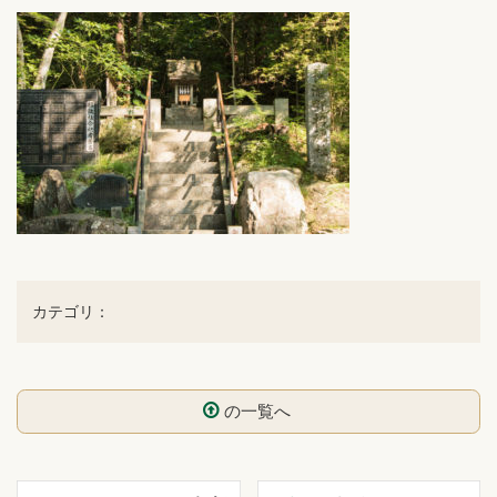
カテゴリ：
の一覧へ
コ
ペ
ン
ー