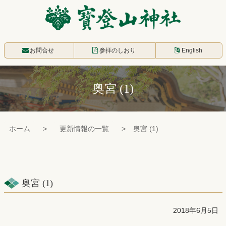
コ
ン
テ
寳登山神社
ン
お問合せ
参拝のしおり
English
ツ
本
奥宮 (1)
文
へ
ス
ホーム
更新情報の一覧
奥宮 (1)
キ
ッ
プ
奥宮 (1)
2018年6月5日