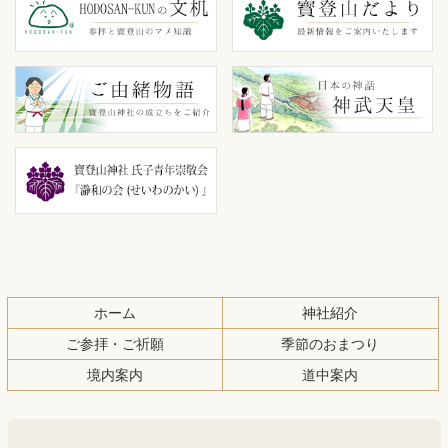
テ
ジ
ン
の
ツ
先
本
頭
文
へ
の
戻
先
る
頭
へ
戻
る
ホーム
神社紹介
ご参拝・ご祈願
季節のおまつり
境内案内
道中案内