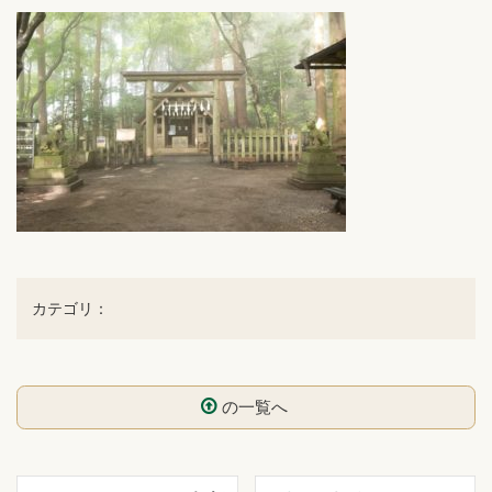
カテゴリ：
の一覧へ
コ
ペ
ン
ー