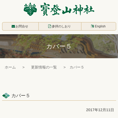
コ
ン
テ
寳登山神社
ン
お問合せ
参拝のしおり
English
ツ
本
カバー５
文
へ
ス
ホーム
更新情報の一覧
カバー５
キ
ッ
プ
カバー５
2017年12月11日