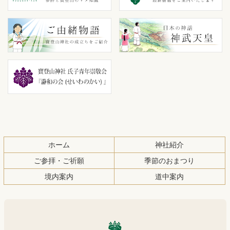
ン
の
ツ
先
本
頭
文
へ
の
戻
先
る
頭
へ
戻
る
ホーム
神社紹介
ご参拝・ご祈願
季節のおまつり
境内案内
道中案内