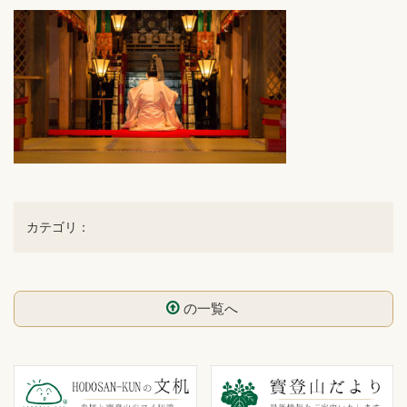
カテゴリ：
の一覧へ
コ
ペ
ン
ー
テ
ジ